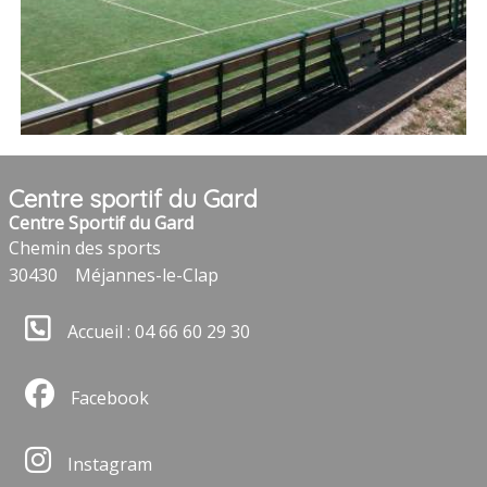
Centre sportif du Gard
Centre Sportif du Gard
Chemin des sports
30430
Méjannes-le-Clap
Accueil : 04 66 60 29 30
Facebook
Instagram