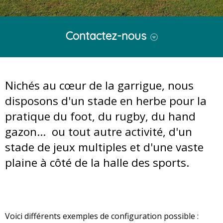
Contactez-nous
je souhaite être rappelé(e)
Conditions générales d'utilisation des données
Accueil : 04 66 60 29 30
Envoyer
Votre email
Votre message
Code offre
personnelles
Nichés au cœur de la garrigue, nous
disposons d'un stade en herbe pour la
pratique du foot, du rugby, du hand
gazon... ou tout autre activité, d'un
stade de jeux multiples et d'une vaste
plaine à côté de la halle des sports.
Voici différents exemples de configuration possible :