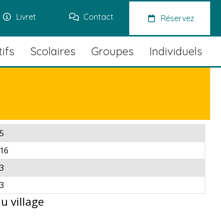
Livret
Contact
Réservez
ifs
Scolaires
Groupes
Individuels
5
16
3
3
u village