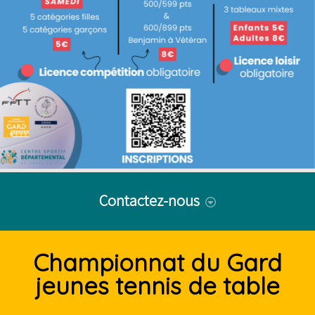
Contactez-nous
je souhaite être rappelé(e)
Conditions générales d'utilisation des données
Envoyer
Votre email
Votre message
Code offre
personnelles
Championnat du Gard
jeunes tennis de table