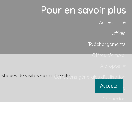
Pour en savoir plus
Accessibilité
Offres
Téléchargements
Offres d'emploi
A propos
stiques de visites sur notre site.
Conditions générales d'utilisation
Accepter
Plan du site
Connexion